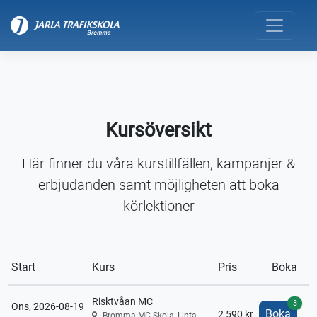
Kursöversikt
Här finner du våra kurstillfällen, kampanjer &
erbjudanden samt möjligheten att boka
körlektioner
Start
Kurs
Pris
Boka
Risktvåan MC
3
Ons, 2026-08-19
Boka
2 590 kr
Bromma MC Skola, Linta